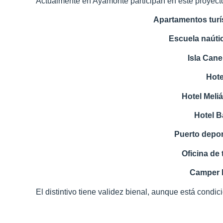
Actualmente en Ayamonte participan en este proyecto
Apartamentos tur
Escuela naúti
Isla Cane
Hote
Hotel Meliá
Hotel B
Puerto depor
Oficina de
Camper P
El distintivo tiene validez bienal, aunque está cond