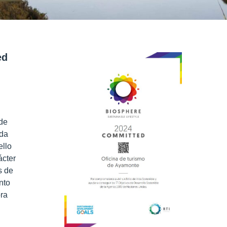
ed
 de
nda
ello
ácter
s de
nto
ora