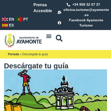
+34 959 32 07 37
Prensa
oficina.turismo@ayamonte
Accesible
.es
EN
PT
Facebook Ayamonte
ES
Turismo
Portada
»
Descárgate tu guía
Descárgate tu guía