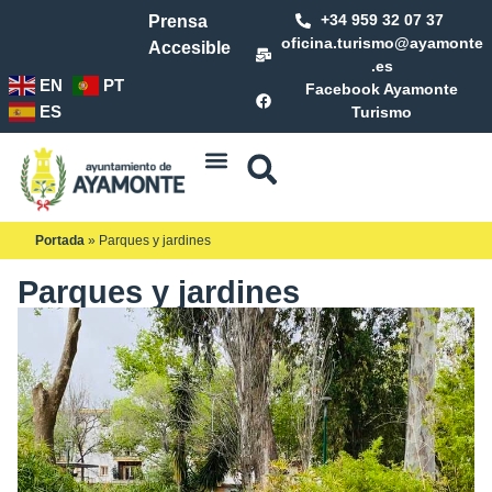
+34 959 32 07 37
Prensa
oficina.turismo@ayamonte
Accesible
.es
EN
PT
Facebook Ayamonte
ES
Turismo
Portada
»
Parques y jardines
Parques y jardines