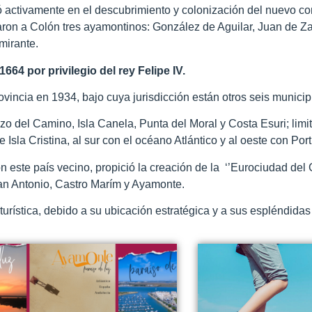
ó activamente en el descubrimiento y colonización del nuevo co
ron a Colón tres ayamontinos: González de Aguilar, Juan de 
mirante.
664 por privilegio del rey Felipe IV.
ovincia en 1934, bajo cuya jurisdicción están otros seis municip
 del Camino, Isla Canela, Punta del Moral y Costa Esuri; limi
sla Cristina, al sur con el océano Atlántico y al oeste con Port
on este país vecino, propició la creación de la ‘’Eurociudad del
an Antonio, Castro Marím y Ayamonte.
urística, debido a su ubicación estratégica y a sus espléndida