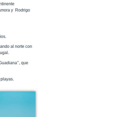
ntinente
Zamora y Rodrigo
ios.
tando al norte con
ugal.
 Guadiana’’, que
s playas.