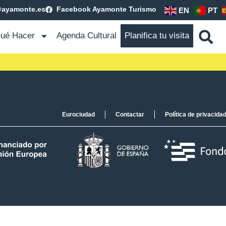
@ayamonte.es
Facebook Ayamonte Turismo
EN
PT
ué Hacer
Agenda Cultural
Planifica tu visita
Eurociudad
Contactar
Política de privacida