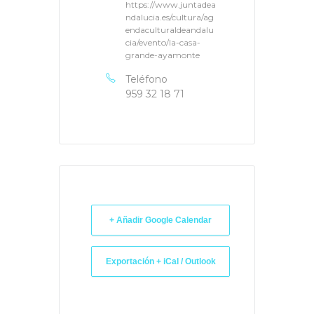
https://www.juntadea
ndalucia.es/cultura/ag
endaculturaldeandalu
cia/evento/la-casa-
grande-ayamonte
Teléfono
959 32 18 71
+ Añadir Google Calendar
Exportación + iCal / Outlook