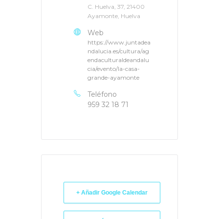
C. Huelva, 37, 21400
Ayamonte, Huelva
Web
https://www.juntadea
ndalucia.es/cultura/ag
endaculturaldeandalu
cia/evento/la-casa-
grande-ayamonte
Teléfono
959 32 18 71
+ Añadir Google Calendar