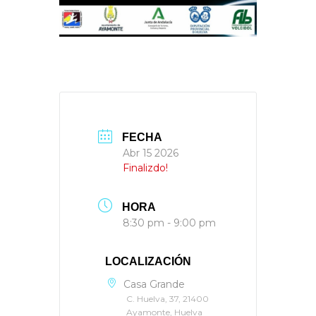
FECHA
Abr 15 2026
Finalizdo!
HORA
8:30 pm - 9:00 pm
LOCALIZACIÓN
Casa Grande
C. Huelva, 37, 21400
Ayamonte, Huelva