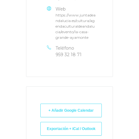
Web
https://www.juntadea
ndalucia.es/cultura/ag
endaculturaldeandalu
cia/evento/la-casa-
grande-ayamonte
Teléfono
959 32 18 71
+ Añadir Google Calendar
Exportación + iCal / Outlook