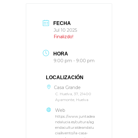
FECHA
Jul 10 2025
Finalizdo!
HORA
9:00 pm - 9:00 pm
LOCALIZACIÓN
Casa Grande
C. Huelva, 37, 21400
Ayamonte, Huelva
Web
https://www.juntadea
ndalucia.es/cultura/ag
endaculturaldeandalu
cia/evento/la-casa-