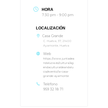
HORA
7:30 pm - 9:00 pm
LOCALIZACIÓN
Casa Grande
C. Huelva, 37, 21400
Ayamonte, Huelva
Web
https://www.juntadea
ndalucia.es/cultura/ag
endaculturaldeandalu
cia/evento/la-casa-
grande-ayamonte
Teléfono
959 32 18 71