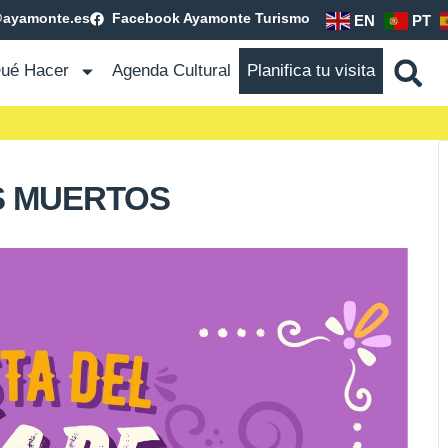
@ayamonte.es
Facebook Ayamonte Turismo
EN
PT
ué Hacer
Agenda Cultural
Planifica tu visita
OS MUERTOS