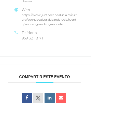
Huelva
Web
https://www.juntadeandalucia.es/cult
ura/agendaculturaldeandalucia/event
o/la-casa-grande-ayamonte
Teléfono
959 32 18 71
COMPARTIR ESTE EVENTO