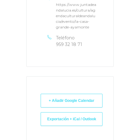
https://www.juntadea
ndalucia.es/cultura/ag
endaculturaldeandalu
cia/evento/la-casa-
grande-ayamonte
Teléfono
959 32 18 71
+ Añadir Google Calendar
Exportación + iCal / Outlook