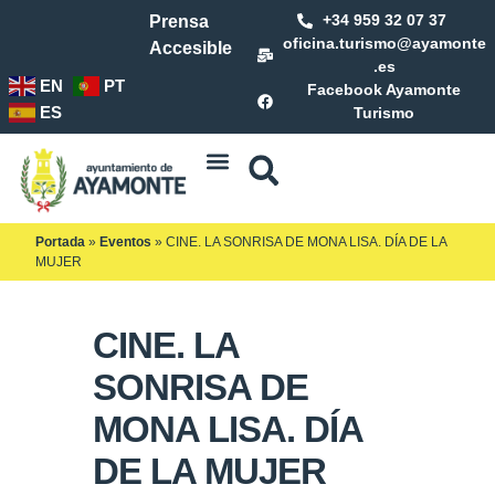
+34 959 32 07 37
Prensa
oficina.turismo@ayamonte
Accesible
.es
EN
PT
Facebook Ayamonte
ES
Turismo
Portada
»
Eventos
»
CINE. LA SONRISA DE MONA LISA. DÍA DE LA
MUJER
CINE. LA
SONRISA DE
MONA LISA. DÍA
DE LA MUJER