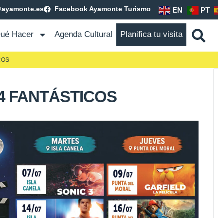
@ayamonte.es
Facebook Ayamonte Turismo
EN
PT
ué Hacer
Agenda Cultural
Planifica tu visita
COS
4 FANTÁSTICOS