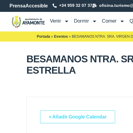
+34 959 32 07 37
oficina.turismo
Prensa
Accesible
Venir
Dormir
Comer
Q
Portada
»
Eventos
»
BESAMANOS NTRA. SRA. VIRGEN D
BESAMANOS NTRA. SRA
ESTRELLA
+ Añadir Google Calendar