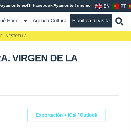
@ayamonte.es
Facebook Ayamonte Turismo
EN
PT
ué Hacer
Agenda Cultural
Planifica tu visita
E LA ESTRELLA
. VIRGEN DE LA
Exportación + iCal / Outlook