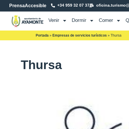
+34 959 32 07 37
oficina.turismo
Prensa
Accesible
Venir
Dormir
Comer
Q
Portada
»
Empresas de servicios turísticos
»
Thursa
Thursa